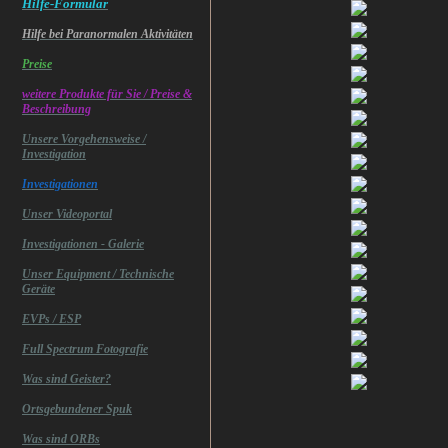
Hilfe-Formular
Hilfe bei Paranormalen Aktivitäten
Preise
weitere Produkte für Sie / Preise &
Beschreibung
Unsere Vorgehensweise /
Investigation
Investigationen
Unser Videoportal
Investigationen - Galerie
Unser Equipment / Technische
Geräte
EVPs / ESP
Full Spectrum Fotografie
Was sind Geister?
Ortsgebundener Spuk
Was sind ORBs