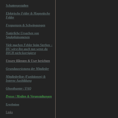
Schattengestalten
Elektrische Felder & Magnetische
Felder
Frequenzen & Schwingungen
Natürliche Ursachen von
Spukphänomenen
Viele machen Fehler beim Sterben –
DU wirst ihn auch tun wenn du
DICH nicht korrigierst
Unsere Klienten & User berichten
Grundausrüstung der Mitglieder
Mitgliederliste (Funktionen) &
Interne Ausbildung
Ghosthunter / FAQ
Presse / Medien & Veranstaltungen
Ergebnisse
Links