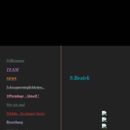
Willkommen
16.04.2023 In
TEAM
9.Bezirk
NEWS
Ga
Schnuppermöglichkeiten...
✨Portaltage - Aktuell !
Wer wir sind
Wichtig - In eigener Sache
Bewerbung