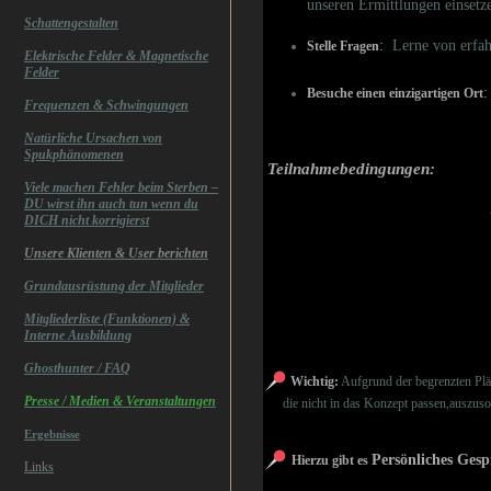
unseren Ermittlungen einsetz
Schattengestalten
:
Lerne von erfahr
Stelle Fragen
Elektrische Felder & Magnetische
Felder
:
Besuche einen einzigartigen Ort
Frequenzen & Schwingungen
Natürliche Ursachen von
Spukphänomenen
Teilnahmebedingungen:
Viele machen Fehler beim Sterben –
DU wirst ihn auch tun wenn du
DICH nicht korrigierst
Unsere Klienten & User berichten
Grundausrüstung der Mitglieder
Mitgliederliste (Funktionen) &
Interne Ausbildung
Ghosthunter / FAQ
Wichtig:
Aufgrund der begrenzten Plät
Presse / Medien & Veranstaltungen
die nicht in das Konzept passen,auszusor
Ergebnisse
Persönliches Ges
Hierzu gibt es
Links