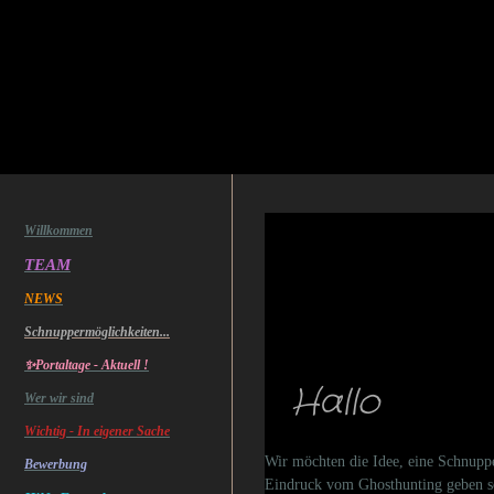
Willkommen
TEAM
NEWS
Schnuppermöglichkeiten...
✨Portaltage - Aktuell !
Hallo
Wer wir sind
Wichtig - In eigener Sache
Wir möchten die Idee, eine Schnuppe
Bewerbung
Eindruck vom Ghosthunting geben sol