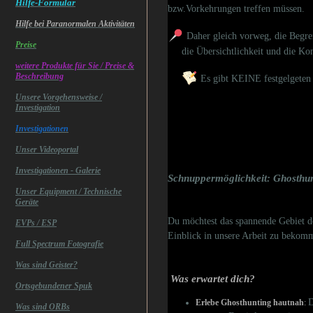
Hilfe-Formular
bzw.Vorkehrungen treffen müssen.
Hilfe bei Paranormalen Aktivitäten
Daher gleich vorweg, die Begre
Preise
die Übersichtlichkeit und die Kontr
weitere Produkte für Sie / Preise &
Beschreibung
Es gibt KEINE festgelgeten 
Unsere Vorgehensweise /
Investigation
Investigationen
Unser Videoportal
Investigationen - Galerie
Schnuppermöglichkeit: Ghosthun
Unser Equipment / Technische
Geräte
Du möchtest das spannende Gebiet de
EVPs / ESP
Einblick in unsere Arbeit zu bekom
Full Spectrum Fotografie
Was sind Geister?
Was erwartet dich?
Ortsgebundener Spuk
D
Erlebe Ghosthunting hautnah
:
Was sind ORBs