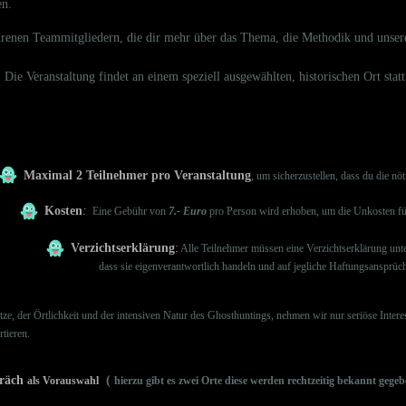
en.
enen Teammitgliedern, die dir mehr über das Thema, die Methodik und unsere 
Die Veranstaltung findet an einem speziell ausgewählten, historischen Ort statt
Maximal 2 Teilnehmer pro Veranstaltung
, um sicherzustellen, dass du die 
Kosten
:
Eine Gebühr von
7.- Euro
pro Person wird erhoben, um die Unkosten f
Verzichtserklärung
:
Alle Teilnehmer müssen eine Verzichtserklärung unter
dass sie eigenverantwortlich handeln und auf jegliche Haftungsansprüche g
ze, der Örtlichkeit und der intensiven Natur des Ghosthuntings, nehmen wir nur seriöse Interes
tieren.
präch
(
als Vorauswahl
hierzu gibt es zwei Orte diese werden rechtzeitig bekannt gege