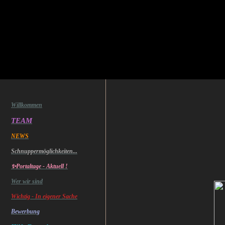
Willkommen
TEAM
NEWS
Schnuppermöglichkeiten...
✨Portaltage - Aktuell !
Wer wir sind
Wichtig - In eigener Sache
Bewerbung