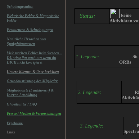
Schattengestalten
Status:
keine
Elektrische Felder & Magnetische
Aktivität
en
vo
Felder
Frequenzen & Schwingungen
Natürliche Ursachen von
Spukphänomenen
Viele machen Fehler beim Sterben –
1. Legende:
Sic
DU wirst ihn auch tun wenn du
ORBs
DICH nicht korrigierst
Unsere Klienten & User berichten
Grundausrüstung der Mitglieder
Mitgliederliste (Funktionen) &
2. Legende:
R
Interne Ausbildung
Aktivitä
Ghosthunter / FAQ
Presse / Medien & Veranstaltungen
Ergebnisse
3. Legende:
P
Spectr
Links