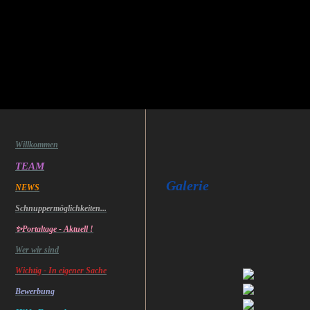
Willkommen
6.6.2022 Luftsc
TEAM
Galerie
NEWS
Schnuppermöglichkeiten...
✨Portaltage - Aktuell !
Wer wir sind
Wichtig - In eigener Sache
Bewerbung