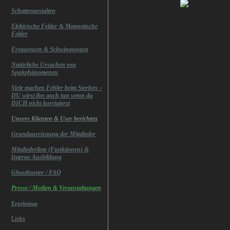
Schattengestalten
Elektrische Felder & Magnetische
Felder
Frequenzen & Schwingungen
Natürliche Ursachen von
Spukphänomenen
Viele machen Fehler beim Sterben –
DU wirst ihn auch tun wenn du
DICH nicht korrigierst
Unsere Klienten & User berichten
Grundausrüstung der Mitglieder
Mitgliederliste (Funktionen) &
Interne Ausbildung
Ghosthunter / FAQ
Presse / Medien & Veranstaltungen
Ergebnisse
Links