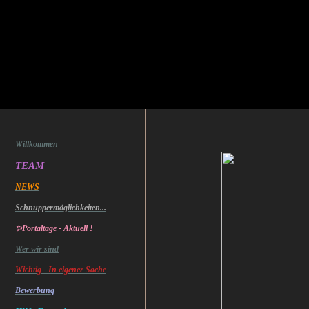
Willkommen
TEAM
NEWS
Schnuppermöglichkeiten...
✨Portaltage - Aktuell !
Wer wir sind
Wichtig - In eigener Sache
Bewerbung