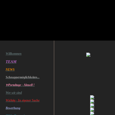
Willkommen
Investigat
TEAM
NEWS
© Ghosthunters - Privat
Schnuppermöglichkeiten...
✨Portaltage - Aktuell !
Wer wir sind
Wichtig - In eigener Sache
Bewerbung