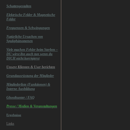
Schattengestalten
Elektrische Felder & Magnetische
Felder
Frequenzen & Schwingungen
Natürliche Ursachen von
Spukphänomenen
Viele machen Fehler beim Sterben –
DU wirst ihn auch tun wenn du
DICH nicht korrigierst
Unsere Klienten & User berichten
Grundausrüstung der Mitglieder
Mitgliederliste (Funktionen) &
Interne Ausbildung
Ghosthunter / FAQ
Presse / Medien & Veranstaltungen
Ergebnisse
Links